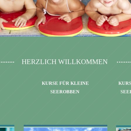
HERZLICH WILLKOMMEN
KURSE FÜR
KLEINE
KUR
SEEROBBEN
SEE